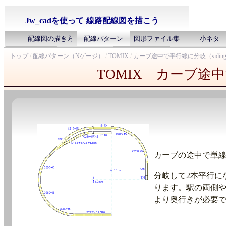
Jw_cadを使って
線路配線図を描こう
配線図の描き方
配線パターン
図形ファイル集
小ネタ
トップ
/
配線パターン（Nゲージ）
/
TOMIX
/
カーブ途中で平行線に分岐（sidin
TOMIX カーブ途中
カーブの途中で単
分岐して2本平行に
ります。駅の両側
より奥行きが必要