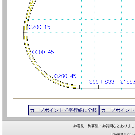
カーブポイントで平行線に分岐
カーブポイント
御意見・御要望・御質問などありまし
Copyright © 2010-2